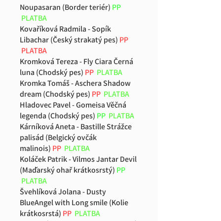
Noupasaran (Border teriér)
PP
PLATBA
Kovaříková Radmila - Sopík
Libachar (Český strakatý pes)
PP
PLATBA
Kromková Tereza - Fly Ciara Černá
luna (Chodský pes)
PP
PLATBA
Kromka Tomáš - Aschera Shadow
dream (Chodský pes)
PP
PLATBA
Hladovec Pavel - Gomeisa Věčná
legenda (Chodský pes)
PP
PLATBA
Kárníková Aneta - Bastille Strážce
palisád (Belgický ovčák
malinois)
PP
PLATBA
Koláček Patrik - Vilmos Jantar Devil
(Maďarský ohař krátkosrstý)
PP
PLATBA
Švehlíková Jolana - Dusty
BlueAngel with Long smile (Kolie
krátkosrstá)
PP
PLATBA