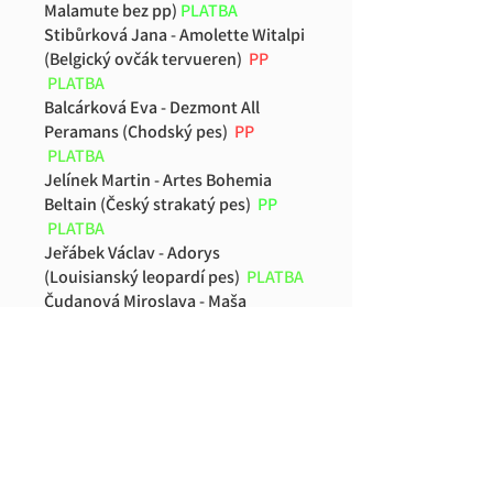
Malamute bez pp)
PLATBA
Stibůrková Jana - Amolette Witalpi
(Belgický ovčák tervueren)
PP
PLATBA
Balcárková Eva - Dezmont All
Peramans (Chodský pes)
PP
PLATBA
Jelínek Martin - Artes Bohemia
Beltain (Český strakatý pes)
PP
PLATBA
Jeřábek Václav - Adorys
(Louisianský leopardí pes)
PLATBA
Čudanová Miroslava - Maša
(Evropský saňový pes)
PLATBA
Jelínek Martin - Taja (Evropský
saňový pes)
PLATBA
Havrda Jan - Darwin Tokoto
Trikonto (Whippet)
PP
PLATBA
Kubelková Eva - Bibi (Evropský
saňový pes)
PLATBA