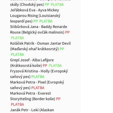
skály (Chodský pes)
PP
PLATBA
Jeřábková Eva - Ayva Mickey
Lougarou Rising (Louisianský
leopardí pes)
PP
PLATBA
Stibůrková Jana - Baddy Renarde
Rouse (Belgický ovčák malinois)
PP
PLATBA
Koláček Patrik - Osman Jantar Devil
(Maďarský ohař krátkosrstý)
PP
PLATBA
Grepl Josef - Alba Lafijore
(Krátkosrstá kolie)
PP
PLATBA
Fryzová Kristina - Holly (Evropský
saňový pes)
PLATBA
Marková Petra - Pixel (Evropský
saňový pes)
PLATBA
Marková Petra - Everest
Storytteling (Border kolie)
PP
PLATBA
Janák Petr - Loki (Alaskan