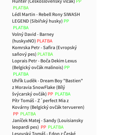
Hunter (Československý vlčák)
PP
PLATBA
Lédl Martin - Rebell Rony SIWASH
LEGEND (Sibiřský husky)
PP
PLATBA
Volný David - Barney
(huskyxNO)
PLATBA
Komrska Petr - Safira (Evropský
saňový pes)
PLATBA
Loprais Petr - Boča Dekim Lexus
(Belgický ovčák malinois)
PP
PLATBA
Uhřík Luděk - Dream Boy "Bastien"
z Moravia SnowFlake (Bílý
švýcarský ovčák)
PP
PLATBA
Pítr Tomáš - Z´perfect Mia z
Kovárny (Belgický ovčák tervueren)
PP
PLATBA
Janíček Matej - Sandy (Louisiansky
leopardi pes)
PP
PLATBA
Lesovský Tomáš - Edon z České