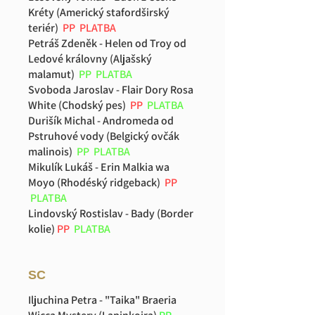
Kréty (Americký stafordširský
teriér)
PP
PLATBA
Petráš Zdeněk - Helen od Troy od
Ledové královny (Aljašský
malamut)
PP
PLATBA
Svoboda Jaroslav - Flair Dory Rosa
White (Chodský pes)
PP
PLATBA
Durišík Michal - Andromeda od
Pstruhové vody (Belgický ovčák
malinois)
PP
PLATBA
Mikulík Lukáš - Erin Malkia wa
Moyo (Rhodéský ridgeback)
PP
PLATBA
Lindovský Rostislav - Bady (Border
kolie)
PP
PLATBA
SC
Iljuchina Petra - "Taika" Braeria