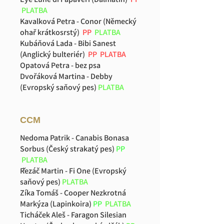
PLATBA
Kavalková Petra - Conor (Německý
ohař krátkosrstý)
PP
PLATBA
Kubáňová Lada - Bibi Sanest
(Anglický bulteriér)
PP
PLATBA
Opatová Petra - bez psa
Dvořáková Martina - Debby
(Evropský saňový pes)
PLATBA
CCM
Nedoma Patrik - Canabis Bonasa
Sorbus (Český strakatý pes)
PP
PLATBA
Řezáč Martin - Fi One (Evropský
saňový pes)
PLATBA
Zíka Tomáš - Cooper Nezkrotná
Markýza (Lapinkoira)
PP
PLATBA
Ticháček Aleš - Faragon Silesian