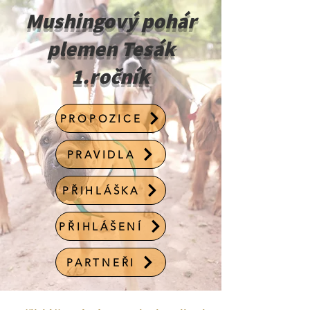
Mushingový pohár
plemen Tesák
1.ročník
PROPOZICE
PRAVIDLA
PŘIHLÁŠKA
PŘIHLÁŠENÍ
PARTNEŘI