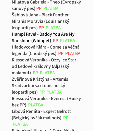
Milatová Gabriela - Theo (Evropský
saňový pes)
PP
PLATBA
Šeblová Jana - Black Panther
Miranis Moravia (Louisianský
leopardí pes)
PP
PLATBA
Hampl Pavel - Baddy You Are My
Sunshine (Whippet)
PP
PLATBA
Hladovcová Klára - Gomeisa Věčná
legenda (Chodský pes)
PP
PLATBA
Riessová Veronika - Ozzy Ice Star
od Ledové královny (Aljašský
malamut)
PP
PLATBA
Zvěřinová Kristýna - Artemis
Szádvarborsa (Louisianský
leopardí pes)
PP
PLATBA
Riessová Veronika - Everest (Husky
bez PP)
PLATBA
Libová Renáta - Expert Belrott
(Belgický ovčák malinois)
PP
PLATBA
Kajpušová Nikola - A Coco Müsli