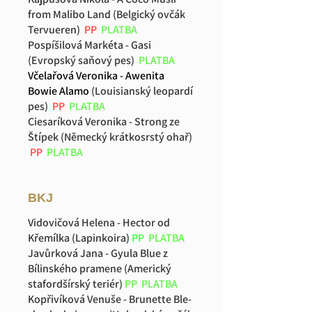
from Malibo Land (Belgický ovčák
Tervueren)
PP
PLATBA
Pospíšilová Markéta - Gasi
(Evropský saňový pes)
PLATBA
Včelařová Veronika - Awenita
Bowie Alamo
(Louisianský leopardí
pes)
PP
PLATBA
Ciesaríková Veronika - Strong ze
Štípek (Německý krátkosrstý ohař)
PP
PLATBA
BKJ
Vidovičová Helena - Hector od
Křemílka (Lapinkoira)
PP
PLATBA
Javůrková Jana - Gyula Blue z
Bílinského pramene (Americký
stafordšírský teriér)
PP
PLATBA
Kopřivíková Venuše - Brunette Ble-