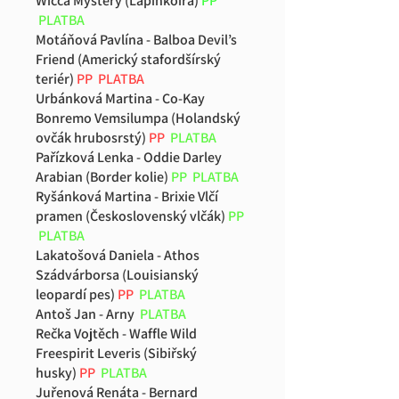
Wicca Mystery (Lapinkoira)
PP
PLATBA
Motáňová Pavlína - Balboa Devil’s
Friend (Americký stafordšírský
teriér)
PP PLATBA
Urbánková Martina - Co-Kay
Bonremo Vemsilumpa (Holandský
ovčák hrubosrstý)
PP
PLATBA
Pařízková Lenka - Oddie Darley
Arabian (Border kolie)
PP PLATBA
Ryšánková Martina - Brixie Vlčí
pramen (Československý vlčák)
PP
PLATBA
Lakatošová Daniela - Athos
Szádvárborsa (Louisianský
leopardí pes)
PP
PLATBA
Antoš Jan - Arny
PLATBA
Rečka Vojtěch - Waffle Wild
Freespirit Leveris (Sibiřský
husky)
PP
PLATBA
Juřenová Renáta - Bernard