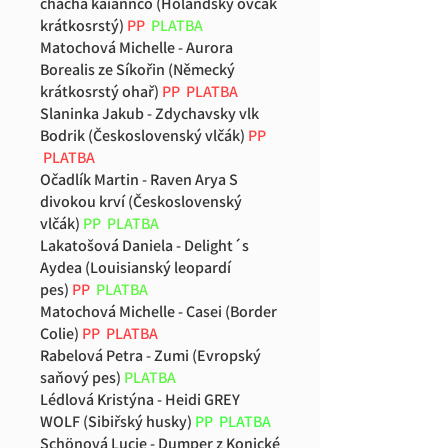
chacha kaiannco (Holandský ovčák
krátkosrstý)
PP
PLATBA
Matochová Michelle - Aurora
Borealis ze Síkořin (Německý
krátkosrstý ohař)
PP PLATBA
Slaninka Jakub - Zdychavsky vlk
Bodrik (Československý vlčák)
PP
PLATBA
Očadlík Martin - Raven Arya S
divokou krví (Československý
vlčák)
PP PLATBA
Lakatošová Daniela - Delight´s
Aydea (Louisianský leopardí
pes)
PP
PLATBA
Matochová Michelle - Casei (Border
Colie)
PP PLATBA
Rabelová Petra - Zumi (Evropský
saňový pes)
PLATBA
Lédlová Kristýna - Heidi GREY
WOLF (Sibiřský husky)
PP
PLATBA
Schönová Lucie - Dumper z Konické