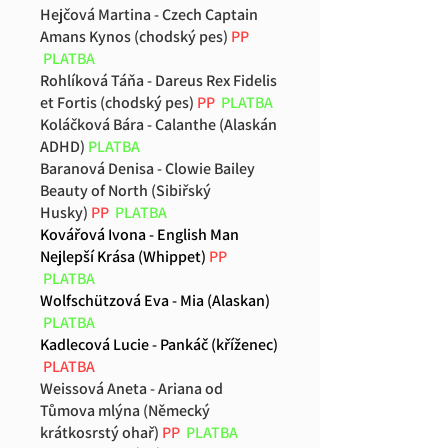
Hejčová Martina - Czech Captain
Amans Kynos (chodský pes)
PP
PLATBA
Rohlíková Táňa - Dareus Rex Fidelis
et Fortis (chodský pes)
PP
PLATBA
Koláčková Bára - Calanthe (Alaskán
ADHD)
PLATBA
Baranová Denisa - Clowie Bailey
Beauty of North (Sibiřský
Husky)
PP
PLATBA
Kovářová Ivona - English Man
Nejlepší Krása (Whippet)
PP
PLATBA
Wolfschützová Eva - Mia (Alaskan)
PLATBA
Kadlecová Lucie - Pankáč (kříženec)
PLATBA
Weissová Aneta - Ariana od
Tůmova mlýna (Německý
krátkosrstý ohař)
PP
PLATBA