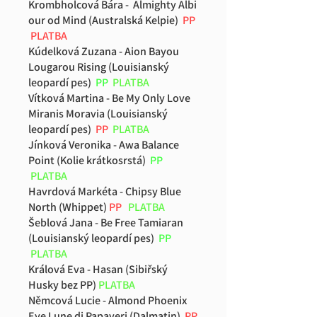
Krombholcová Bára - Almighty Albi
our od Mind (Australská Kelpie)
PP
PLATBA
Kúdelková Zuzana - Aion Bayou
Lougarou Rising (Louisianský
leopardí pes)
PP
PLATBA
Vítková Martina - Be My Only Love
Miranis Moravia (Louisianský
leopardí pes)
PP
PLATBA
Jínková Veronika - Awa Balance
Point (Kolie krátkosrstá)
PP
PLATBA
Havrdová Markéta - Chipsy Blue
North (Whippet)
PP
PLATBA
Šeblová Jana - Be Free Tamiaran
(Louisianský leopardí pes)
PP
PLATBA
Králová Eva - Hasan (Sibiřský
Husky bez PP)
PLATBA
Němcová Lucie - Almond Phoenix
Eye Lune di Papaveri (Dalmatin)
PP