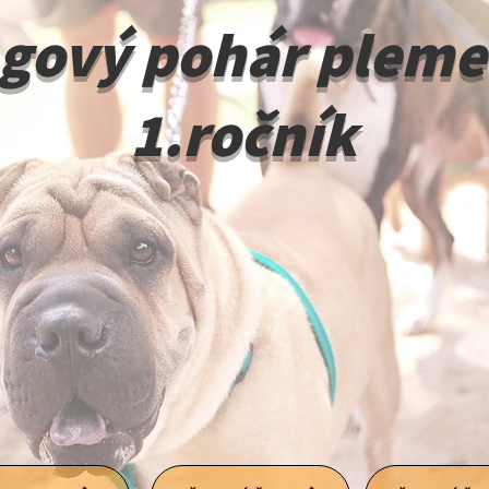
gový pohár pleme
1.ročník