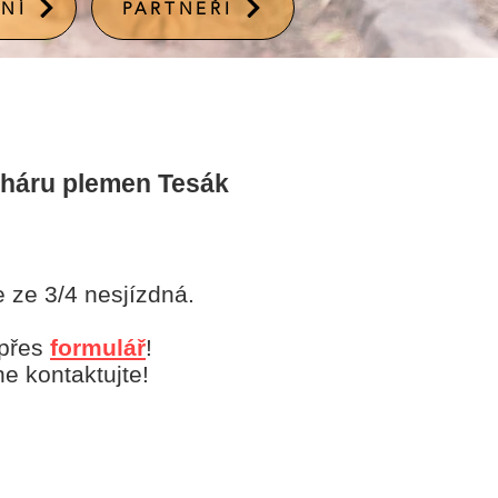
NÍ
PARTNEŘI
oháru plemen Tesák
 ze 3/4 nesjízdná.
 přes
formulář
!
e kontaktujte!