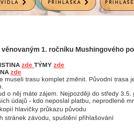
AVIDLA
PŘIHLÁŠKA
PŘIHLÁŠE
ch věnovaným 1. ročníku Mushingového p
ISTINA
zde
TÝMY
zd
e
TINA
zde
 museli trasu komplet změnit. Původní trasa je
m.
kud o něj máte zájem. Nejpozději do středy 3.5.
ich údajů - kdo neposlal platbu, neprodleně mn
kopií hlavičky průkazu původu
h stránek závodu
, spuštění přihlašování