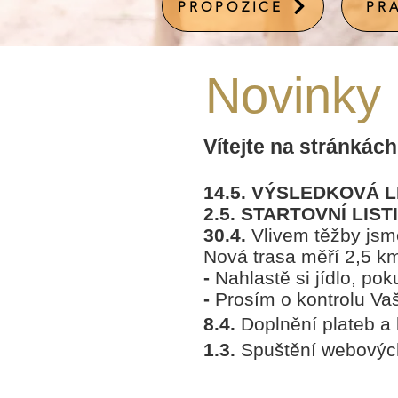
PROPOZICE
PR
Novinky
Vítejte na stránká
14.5. VÝSLEDKOVÁ L
2
.5. STARTOVNÍ LIS
30.4.
Vlivem těžby jsme
Nová trasa měří 2,5 k
-
Nahlastě si jídlo, po
-
Prosím o kontrolu Vaš
8.4.
Doplnění plateb a 
1.3.
Spuštění webovýc