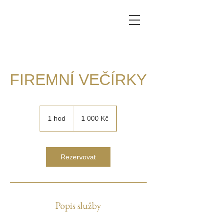
FIREMNÍ VEČÍRKY
1 000
českých
1 hod
1
1 000 Kč
korun
h
o
Rezervovat
Popis služby