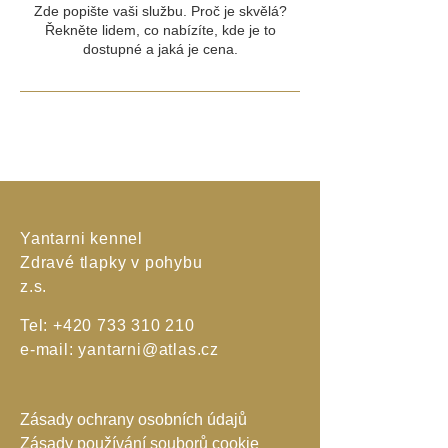
Zde popište vaši službu. Proč je skvělá?
Řekněte lidem, co nabízíte, kde je to
dostupné a jaká je cena.
Yantarni kennel
Zdravé tlapky v pohybu
z.s.
Tel:
+420 733 310 210
e-mail:
yantarni@atlas.cz
Zásady ochrany osobních údajů
Zásady používání souborů cookie