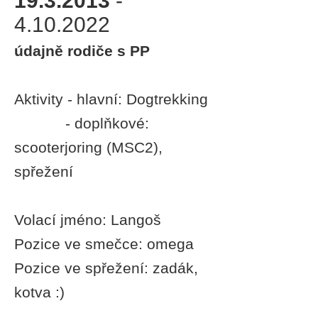
19.3.2013
-
4.10.2022
údajně rodiče s PP
Aktivity - hlavní: Dogtrekking
- doplňkové:
scooterjoring
(MSC2)
,
spřežení
Volací jméno: Langoš
Pozice ve smečce: omega
Pozice ve spřežení: zadák,
kotva :)