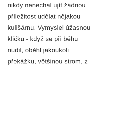
nikdy nenechal ujít žádnou
příležitost udělat nějakou
kulišárnu. ​Vymyslel úžasnou
kličku - když se při běhu
nudil, oběhl jakoukoli
překážku, většinou strom, z
opačné strany. Před
kolem/kolobkou se rád v
plné rychlosti zastavil a
začal konat potřebu. Taky se
rád válel a táhl do boku, jak
při Dogtrekkingu, tak ve